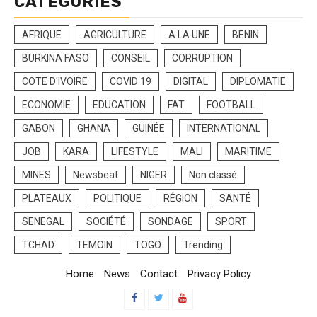
CATÉGORIES
AFRIQUE
AGRICULTURE
A LA UNE
BENIN
BURKINA FASO
CONSEIL
CORRUPTION
COTE D'IVOIRE
COVID 19
DIGITAL
DIPLOMATIE
ECONOMIE
EDUCATION
FAT
FOOTBALL
GABON
GHANA
GUINÉE
INTERNATIONAL
JOB
KARA
LIFESTYLE
MALI
MARITIME
MINES
Newsbeat
NIGER
Non classé
PLATEAUX
POLITIQUE
RÉGION
SANTÉ
SENEGAL
SOCIÉTÉ
SONDAGE
SPORT
TCHAD
TEMOIN
TOGO
Trending
Home
News
Contact
Privacy Policy
Facebook
Twitter
Youtube