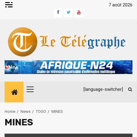
Skip
7 août 2026
to
Facebook
Twitter
Youtube
content
[language-switcher]
Primary
Menu
Home
News
TOGO
MINES
MINES