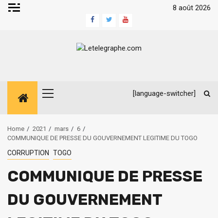
Skip
8 août 2026
to
Facebook
Twitter
Youtube
content
[language-switcher]
Primary
Menu
Home
2021
mars
6
COMMUNIQUE DE PRESSE DU GOUVERNEMENT LEGITIME DU TOGO
CORRUPTION
TOGO
COMMUNIQUE DE PRESSE
DU GOUVERNEMENT